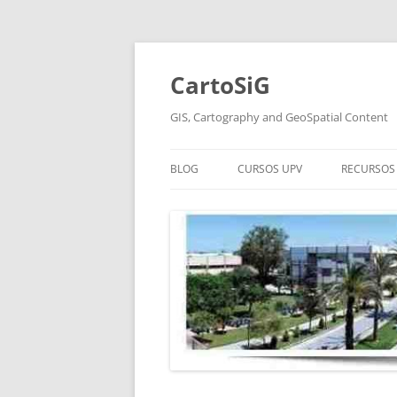
Saltar
al
contenido
CartoSiG
GIS, Cartography and GeoSpatial Content
BLOG
CURSOS UPV
RECURSOS 