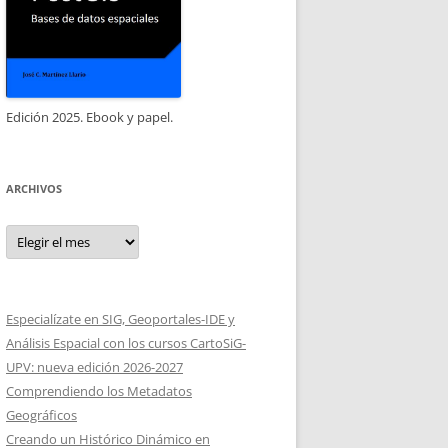
Edición 2025. Ebook y papel.
ARCHIVOS
Archivos
Especialízate en SIG, Geoportales-IDE y
Análisis Espacial con los cursos CartoSiG-
UPV: nueva edición 2026-2027
Comprendiendo los Metadatos
Geográficos
Creando un Histórico Dinámico en