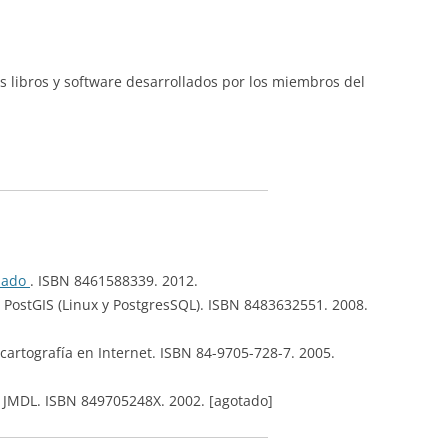
os libros y software desarrollados por los miembros del
nzado
. ISBN 8461588339. 2012.
 A PostGIS (Linux y PostgresSQL). ISBN 8483632551. 2008.
 cartografía en Internet. ISBN 84-9705-728-7. 2005.
 JMDL. ISBN 849705248X. 2002. [agotado]