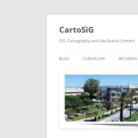
Saltar
al
contenido
CartoSiG
GIS, Cartography and GeoSpatial Content
BLOG
CURSOS UPV
RECURSOS 