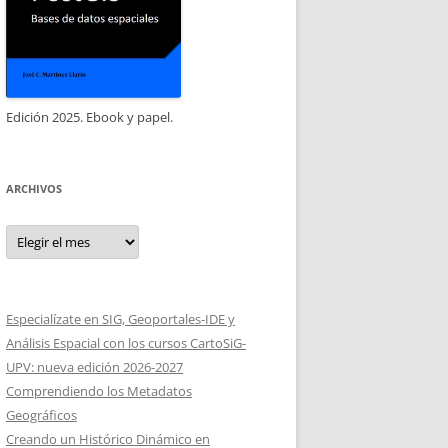
Edición 2025. Ebook y papel.
ARCHIVOS
Archivos
Especialízate en SIG, Geoportales-IDE y
Análisis Espacial con los cursos CartoSiG-
UPV: nueva edición 2026-2027
Comprendiendo los Metadatos
Geográficos
Creando un Histórico Dinámico en