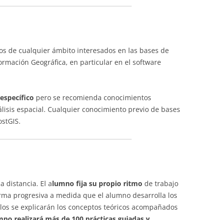
os de cualquier ámbito interesados en las bases de
ormación Geográfica, en particular en el software
específico
pero se recomienda conocimientos
lisis espacial. Cualquier conocimiento previo de bases
ostGIS.
 distancia. El a
lumno fija su propio ritmo
de trabajo
forma progresiva a medida que el alumno desarrolla los
ulos se explicarán los conceptos teóricos acompañados
mno realizará más de 100 prácticas guiadas y