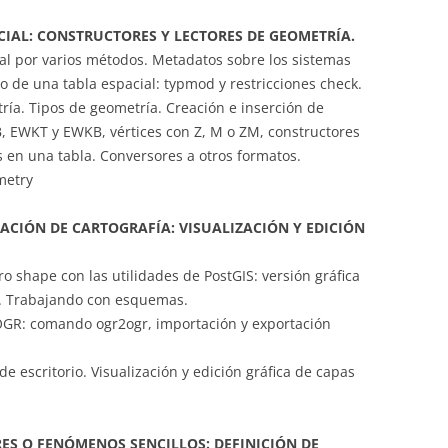
CIAL: CONSTRUCTORES Y LECTORES DE GEOMETRÍA.
al por varios métodos. Metadatos sobre los sistemas
o de una tabla espacial: typmod y restricciones check.
ía. Tipos de geometría. Creación e inserción de
 EWKT y EWKB, vértices con Z, M o ZM, constructores
 en una tabla. Conversores a otros formatos.
metry
ACIÓN DE CARTOGRAFÍA: VISUALIZACIÓN Y EDICIÓN
o shape con las utilidades de PostGIS: versión gráfica
n. Trabajando con esquemas.
OGR: comando ogr2ogr, importación y exportación
e escritorio. Visualización y edición gráfica de capas
ES O FENÓMENOS SENCILLOS: DEFINICIÓN DE