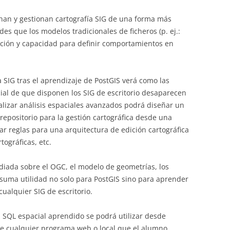
nan y gestionan cartografía SIG de una forma más
es que los modelos tradicionales de ficheros (p. ej.:
ción y capacidad para definir comportamientos en
ta SIG tras el aprendizaje de PostGIS verá como las
cial de que disponen los SIG de escritorio desaparecen
ealizar análisis espaciales avanzados podrá diseñar un
repositorio para la gestión cartográfica desde una
r reglas para una arquitectura de edición cartográfica
tográficas, etc.
udiada sobre el OGC, el modelo de geometrías, los
e suma utilidad no solo para PostGIS sino para aprender
cualquier SIG de escritorio.
 SQL espacial aprendido se podrá utilizar desde
de cualquier programa web o local que el alumno