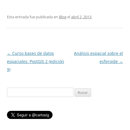
Esta entrada fue publicada en
Blog
el
abril 2, 2013
.
Navegación
←
Curso bases de datos
Análisis espacial sobre el
de
espaciales: PostGIS 2 (edición
esferoide
→
entradas
9)
Buscar: