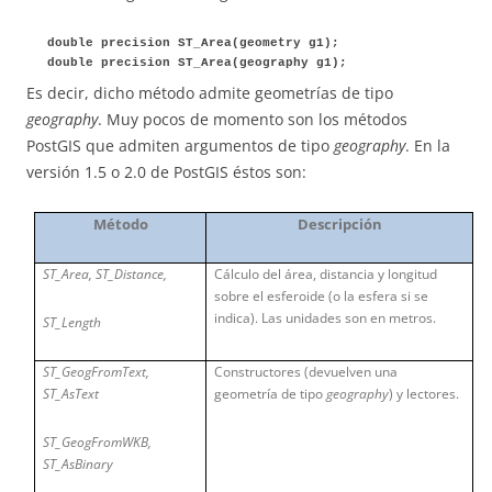
double precision ST_Area(geometry g1);
double precision ST_Area(geography g1);
Es decir, dicho método admite geometrías de tipo
geography
. Muy pocos de momento son los métodos
PostGIS que admiten argumentos de tipo
geography
. En la
versión 1.5 o 2.0 de PostGIS éstos son:
Método
Descripción
ST_Area, ST_Distance,
Cálculo del área, distancia y longitud
sobre el esferoide (o la esfera si se
indica). Las unidades son en metros.
ST_Length
ST_GeogFromText,
Constructores (devuelven una
ST_AsText
geometría de tipo
geography
) y lectores.
ST_GeogFromWKB,
ST_AsBinary