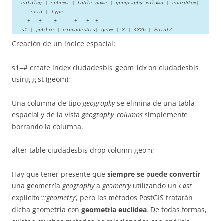
catalog | schema | table_name | geography_column | coorddim|
srid | type
——+———+————+——————+———+——+——-
s1 | public | ciudadesbis| geom | 3 | 4326 | PointZ
Creación de un índice espacial:
s1=#
create index ciudadesbis_geom_idx on ciudadesbis
using gist (geom);
Una columna de tipo
geography
se elimina de una tabla
espacial y de la vista
geography_columns
simplemente
borrando la columna
.
alter table ciudadesbis drop column geom;
Hay que tener presente que
siempre se puede convertir
una geometría
geography
a
geometry
utilizando un
Cast
explícito ‘
::geometry’
, pero los métodos PostGIS tratarán
dicha geometría con
geometría euclídea
. De todas formas,