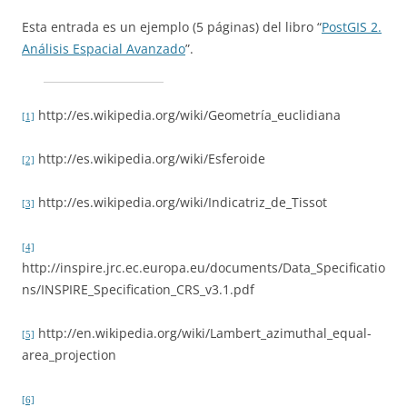
Esta entrada es un ejemplo (5 páginas) del libro “
PostGIS 2.
Análisis Espacial Avanzado
”.
http://es.wikipedia.org/wiki/Geometría_euclidiana
[1]
http://es.wikipedia.org/wiki/Esferoide
[2]
http://es.wikipedia.org/wiki/Indicatriz_de_Tissot
[3]
[4]
http://inspire.jrc.ec.europa.eu/documents/Data_Specificatio
ns/INSPIRE_Specification_CRS_v3.1.pdf
http://en.wikipedia.org/wiki/Lambert_azimuthal_equal-
[5]
area_projection
[6]