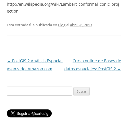
http://en.wikipedia.org/wiki/Lambert_conformal_conic_proj
ection
Esta entrada fue publicada en
Blog
el
abril 26, 2013
.
Navegación
←
PostGIS 2 Análisis Espacial
Curso online de Bases de
de
Avanzado: Amazon.com
datos espaciales: PostGIS 2
→
entradas
Buscar: