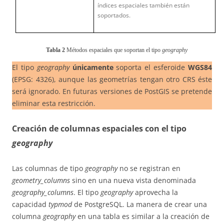
índices espaciales también están
soportados.
Tabla
2
Métodos espaciales que soportan el tipo
geography
El tipo
geography
únicamente
soporta el esferoide
WGS84
(EPSG: 4326), aunque las geometrías tengan otro CRS éste
será ignorado. En futuras versiones de PostGIS se pretende
eliminar esta restricción.
Creación de columnas espaciales con el tipo
geography
Las columnas de tipo
geography
no se registran en
geometry_columns
sino en una nueva vista denominada
geography_columns
. El tipo
geography
aprovecha la
capacidad
typmod
de PostgreSQL. La manera de crear una
columna
geography
en una tabla es similar a la creación de