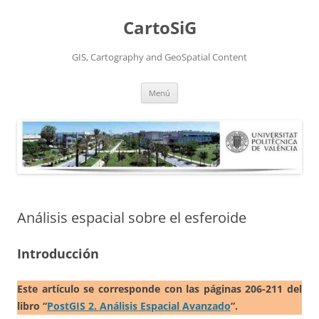
Saltar
al
CartoSiG
contenido
GIS, Cartography and GeoSpatial Content
Menú
Análisis espacial sobre el esferoide
Introducción
Este artículo se corresponde con las páginas 206-211 del
libro “
PostGIS 2. Análisis Espacial Avanzado
”.