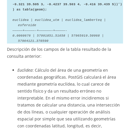
-0.321 39.505 3, -0.4237 39.503 4, -0.416 39.439 5))’)
) as tabla(geom);
euclidea | euclidea_utm | euclidea_lamberteq |
esferoide
—————+—————-+——————–+—————-
0.0060676 | 57991851.51658 | 57965919.50968 |
57964121.370590
Descripción de los campos de la tabla resultado de la
consulta anterior:
Euclidea
: Cálculo del área de una geometría en
coordenadas geográficas. PostGIS calculará el área
mediante geometría euclídea, lo cual carece de
sentido físico y da un resultado erróneo no
interpretable. En el mismo error incidiremos si
tratamos de calcular una distancia, una intersección
de dos líneas, o cualquier operación de análisis
espacial por simple que sea utilizando geometrías
con coordenadas latitud, longitud, es decir,