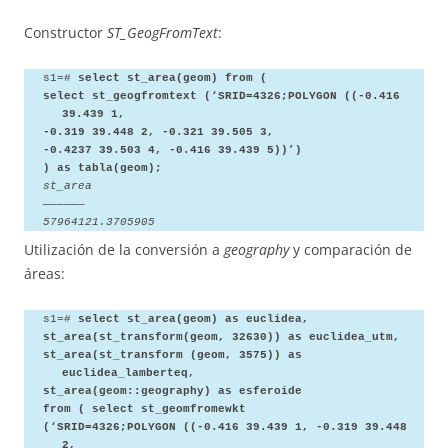
Constructor
ST_GeogFromText
:
s1=#
select st_area(geom) from (
select st_geogfromtext (‘SRID=4326;POLYGON ((-0.416
39.439 1,
-0.319 39.448 2, -0.321 39.505 3,
-0.4237 39.503 4, -0.416 39.439 5))’)
) as tabla(geom);
st_area
——————
57964121.3705905
Utilización de la conversión a
geography
y comparación de
áreas:
s1=#
select st_area(geom) as euclidea,
st_area(st_transform(geom, 32630)) as euclidea_utm,
st_area(st_transform (geom, 3575)) as
euclidea_lamberteq,
st_area(geom::geography) as esferoide
from ( select st_geomfromewkt
(‘SRID=4326;POLYGON ((-0.416 39.439 1, -0.319 39.448
2,