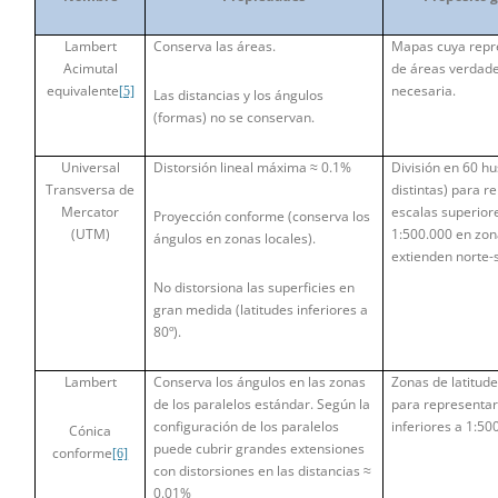
Lambert
Conserva las áreas.
Mapas cuya repr
Acimutal
de áreas verdad
equivalente
necesaria.
[5]
Las distancias y los ángulos
(formas) no se conservan.
Universal
Distorsión lineal máxima ≈ 0.1%
División en 60 h
Transversa de
distintas) para r
Mercator
escalas superior
Proyección conforme (conserva los
(UTM)
1:500.000 en zon
ángulos en zonas locales).
extienden norte-
No distorsiona las superficies en
gran medida (latitudes inferiores a
80º).
Lambert
Conserva los ángulos en las zonas
Zonas de latitud
de los paralelos estándar. Según la
para representar
configuración de los paralelos
inferiores a 1:50
Cónica
puede cubrir grandes extensiones
conforme
[6]
con distorsiones en las distancias ≈
0.01%