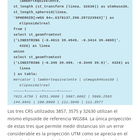
lambertequivalente,
st_length (st_transform (linea, 32630)) as utmhuso30,
st_length_spheroid(linea,
‘SPHEROID[«WGS 84»,6378137,298.257223563]’) as
elipsoidalreal
from (
select st_geomfromtext
(‘LINESTRING (-0.4013 39.4549, -0.3414 39.4805)’,
4326) as linea
union
select st_geomfromtext
(‘LINESTRING (-0.345 39.499, -0.3449 39.5)’, 4326) as
linea
) as tabla;
mercator | lambertequivalente | utmwgs84huso30 |
elipsoidalreal
————–+——————–+——————+—————-
7621.6750 | 6251.9860 | 5887.6082 | 5886.2565
144.6941 | 100.8809 | 111.3846 | 111.3577
Los tres CRS utilizados 3857, 3575 y 32630 utilizan el
mismo elipsoide de referencia WGS84. La única proyección
de estas tres que permite medir distancias sin un error
considerable es la proyección UTM como se aprecia en el