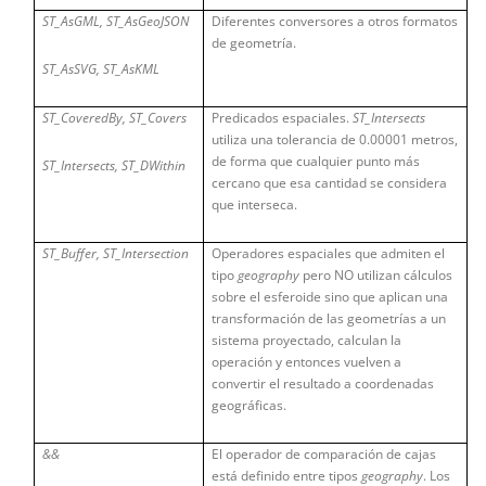
ST_AsGML, ST_AsGeoJSON
Diferentes conversores a otros formatos
de geometría.
ST_AsSVG, ST_AsKML
ST_CoveredBy, ST_Covers
Predicados espaciales.
ST_Intersects
utiliza una tolerancia de 0.00001 metros,
de forma que cualquier punto más
ST_Intersects, ST_DWithin
cercano que esa cantidad se considera
que interseca.
ST_Buffer, ST_Intersection
Operadores espaciales que admiten el
tipo
geography
pero NO utilizan cálculos
sobre el esferoide sino que aplican una
transformación de las geometrías a un
sistema proyectado, calculan la
operación y entonces vuelven a
convertir el resultado a coordenadas
geográficas.
&&
El operador de comparación de cajas
está definido entre tipos
geography
. Los